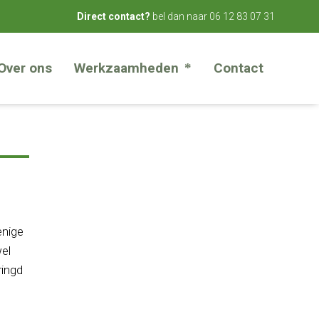
bel dan naar
06 12 83 07 31
Direct contact?
Over ons
Werkzaamheden
Contact
enige
wel
ringd