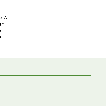
op. We
ig met
an
n