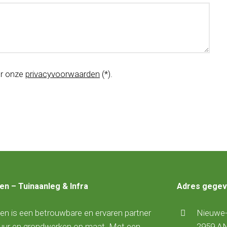
er onze
privacyvoorwaarden
(*).
en – Tuinaanleg & Infra
Adres gege
n is een betrouwbare en ervaren partner
Nieuwe-
huur en grondwerken op maat. Met een
2959 A