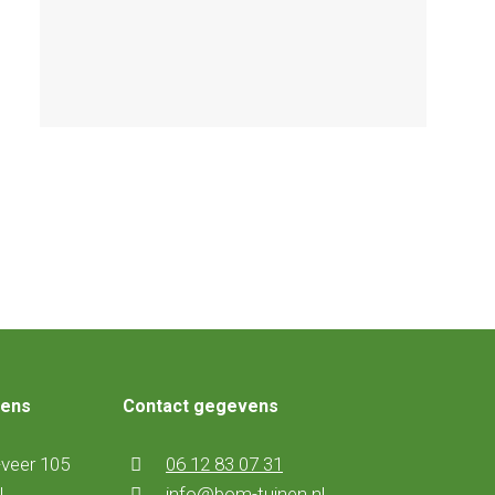
vens
Contact gegevens
veer 105
06 12 83 07 31
N
info@bom-tuinen.nl