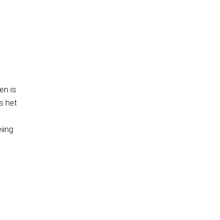
en is
s het
iing